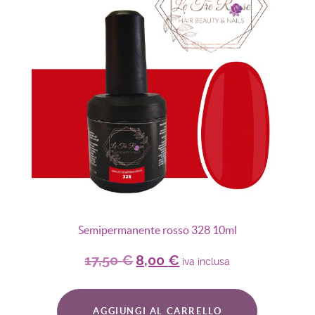
Semipermanente rosso 328 10ml
17,50
€
8,00
€
iva inclusa
AGGIUNGI AL CARRELLO