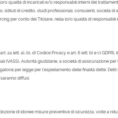
 loro qualità di incaricati e/o responsabili interni del trattame
ivo, istituti di credito, studi professionali, consulenti, società d
urcing per conto del Titolare, nella loro qualità di responsabili
 24 lett. a), b), d) Codice Privacy e art. 6 lett. b) e c) GDPR), 
(quali IVASS), Autorità giudiziarie, a società di assicurazione pe
atoria per legge per l’espletamento delle finalità dette. Detti s
 saranno diffusi.
ozione di idonee misure preventive di sicurezza, volte a ridurr