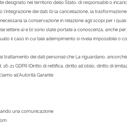
designato nel territorio dello Stato, di responsabili o incarica
o l’integrazione dei dati; b) la cancellazione, la trasformazione
 necessaria la conservazione in relazione agli scopi per i quali
ui alle lettere a) e b) sono state portate a conoscenza, anche pe
cettuato il caso in cui tale adempimento si rivela impossibile
mi al trattamento dei dati personali che La riguardano, ancorché
tt. 16-21 GDPR (Diritto di rettifica, diritto all’oblio, diritto di lim
reclamo all’Autorità Garante.
inviando una comunicazione:
.com