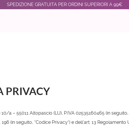
SPEDIZIONE GRATUITA PER ORDINI SUPERIORI A 99€
A PRIVACY
10/a – 55011 Altopascio (LU), P.IVA 02535160465 (in seguito, “Ti
n. 196 (in seguito, “Codice Privacy”) e dell’art. 13 Regolamento