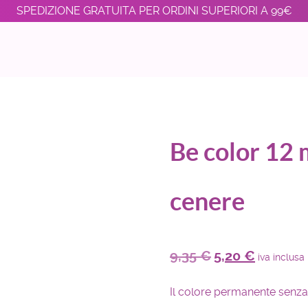
SPEDIZIONE GRATUITA PER ORDINI SUPERIORI A 99€
Be color 12 
cenere
9,35
€
5,20
€
iva inclusa
Il colore permanente senza