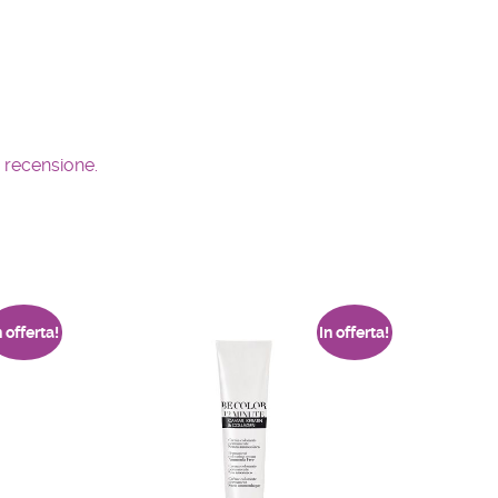
 recensione.
n offerta!
In offerta!