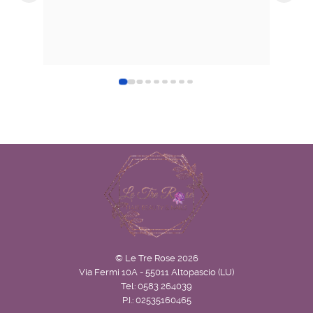
esteti
ottimi
Negoz
sincer
e prof
© Le Tre Rose 2026
Via Fermi 10A - 55011 Altopascio (LU)
Tel: 0583 264039
P.I.: 02535160465