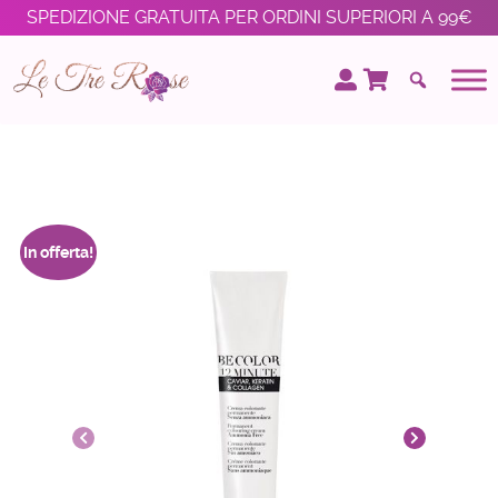
SPEDIZIONE GRATUITA PER ORDINI SUPERIORI A 99€
In offerta!