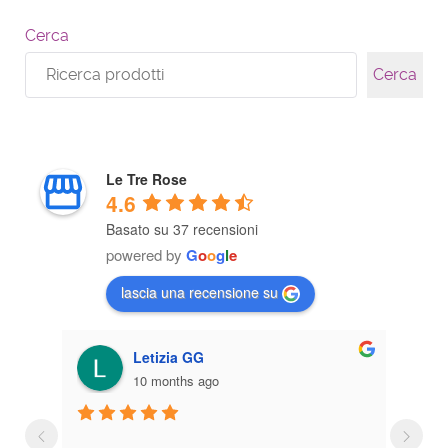
Cerca
Cerca
Le Tre Rose
4.6
Basato su 37 recensioni
powered by
G
o
o
g
l
e
lascia una recensione su
Letizia GG
10 months ago
Brave 