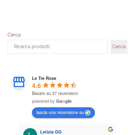
Cerca
Cerca
Le Tre Rose
4.6
Basato su 37 recensioni
powered by
G
o
o
g
l
e
lascia una recensione su
Letizia GG
Giusepp