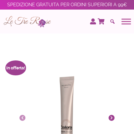
SPEDIZIONE GRATUITA PER ORDINI SUPERIORI A 99€
In offerta!