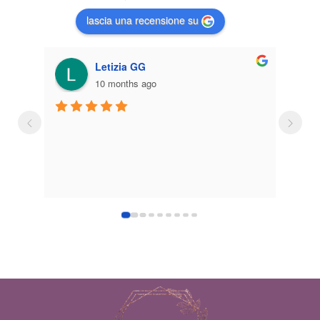
lascia una recensione su
Giuseppe D'Agostino
2 years ago
Brave brave brave! Offrono diversi servizi 
estetici e vendono all'ingrosso e in dettaglio 
ottimi prodotti per la cura della persona. 
Negozio grande e ben tenuto. Complimenti 
sinceri alle tre roselline per la loro gentilezza 
e professionalità. Consigliato!