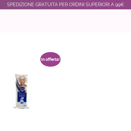
SPEDIZIONE GRATUITA PER ORDINI SUPERIORI A 99€
In offerta!