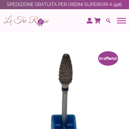
SPEDIZIONE GRATUITA PER ORDINI SUPERIORI A 99€
In offerta!