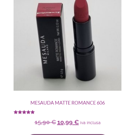
MESAUDA MATTE ROMANCE 606
Valutato
15,90
€
10,99
€
5.00
iva inclusa
su 5