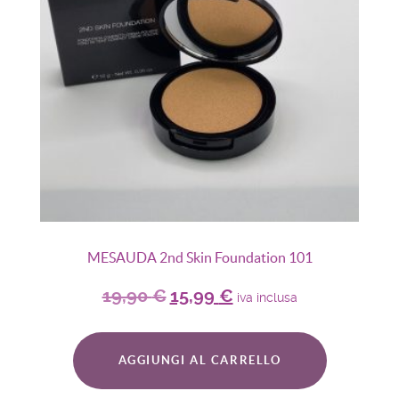
MESAUDA 2nd Skin Foundation 101
19,90
€
15,99
€
iva inclusa
AGGIUNGI AL CARRELLO