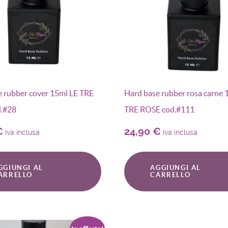
e rubber cover 15ml LE TRE
Hard base rubber rosa carne 
.#28
TRE ROSE cod.#111
€
24,90
€
iva inclusa
iva inclusa
GGIUNGI AL
AGGIUNGI AL
ARRELLO
CARRELLO