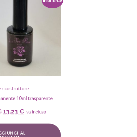
In offerta!
e ricostruttore
anente 10ml trasparente
€
13,23
€
iva inclusa
GGIUNGI AL