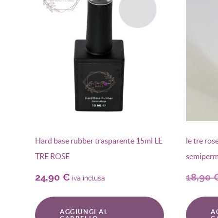
Hard base rubber trasparente 15ml LE
le tre ros
TRE ROSE
semiperm
24,90
€
18,90
iva inclusa
AGGIUNGI AL
A