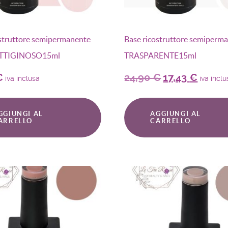
ostruttore semipermanente
Base ricostruttore semiperm
TTIGINOSO15ml
TRASPARENTE15ml
€
24,90
€
17,43
€
iva inclusa
iva incl
GGIUNGI AL
AGGIUNGI AL
ARRELLO
CARRELLO