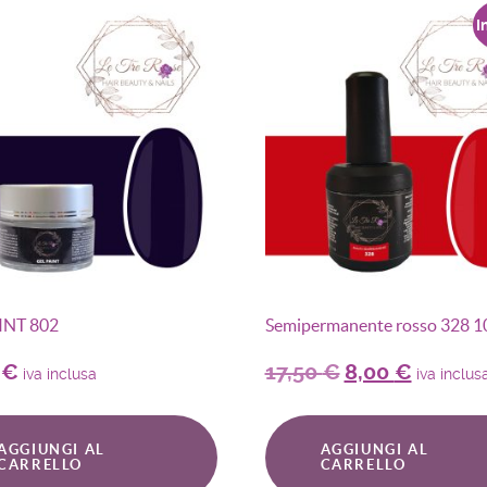
I
INT 802
Semipermanente rosso 328 1
0
€
17,50
€
8,00
€
iva inclusa
iva inclus
AGGIUNGI AL
AGGIUNGI AL
CARRELLO
CARRELLO