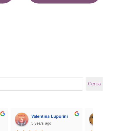
Cerca
Valentina Luporini
gloria malan
5 years ago
5 years ago