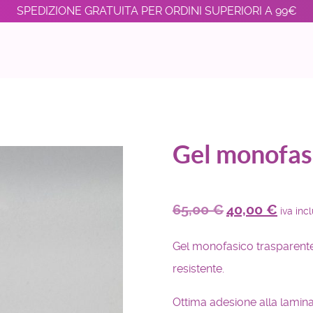
SPEDIZIONE GRATUITA PER ORDINI SUPERIORI A 99€
Gel monofas
65,00
€
40,00
€
iva inc
Gel monofasico trasparente,
resistente.
Ottima adesione alla lamina