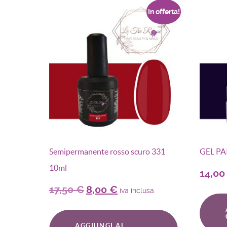
In offerta!
Semipermanente rosso scuro 331
GEL PA
10ml
14,0
17,50
€
8,00
€
iva inclusa
AGGIUNGI AL