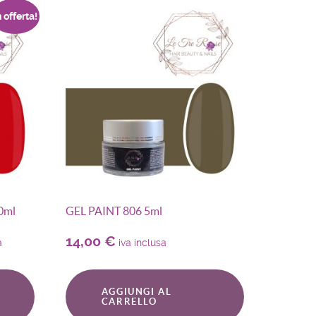
n offerta!
0ml
GEL PAINT 806 5ml
14,00
€
a
iva inclusa
AGGIUNGI AL
CARRELLO