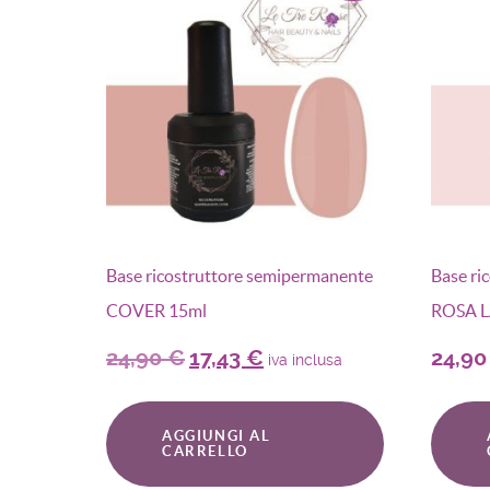
Base ricostruttore semipermanente
Base ri
COVER 15ml
ROSA 
24,90
€
17,43
€
24,9
iva inclusa
AGGIUNGI AL
CARRELLO