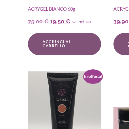
ACRYGEL BIANCO 60g
ACRYG
75,00
€
19,50
€
39,9
iva inclusa
AGGIUNGI AL
CARRELLO
In offerta!