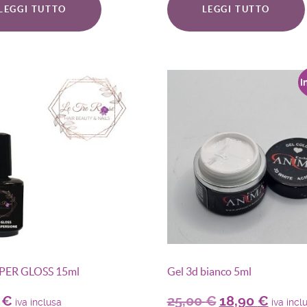
LEGGI TUTTO
LEGGI TUTTO
I
PER GLOSS 15ml
Gel 3d bianco 5ml
0
€
25,00
€
18,90
€
iva inclusa
iva incl