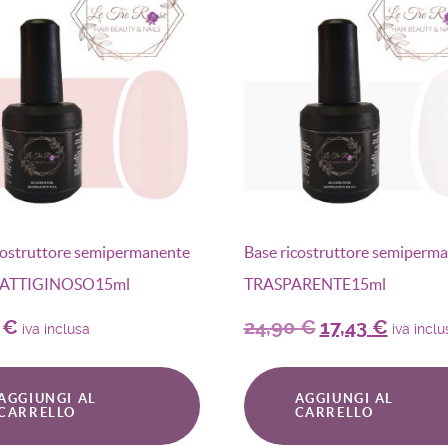
costruttore semipermanente
Base ricostruttore semiperm
LATTIGINOSO15ml
TRASPARENTE15ml
0
€
24,90
€
17,43
€
iva inclusa
iva inclu
AGGIUNGI AL
AGGIUNGI AL
CARRELLO
CARRELLO