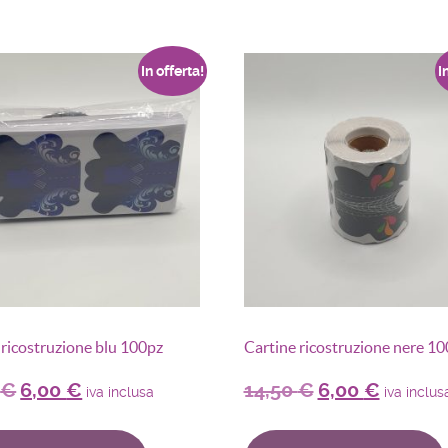
In offerta!
I
 ricostruzione blu 100pz
Cartine ricostruzione nere 1
0
€
6,00
€
14,50
€
6,00
€
iva inclusa
iva inclus