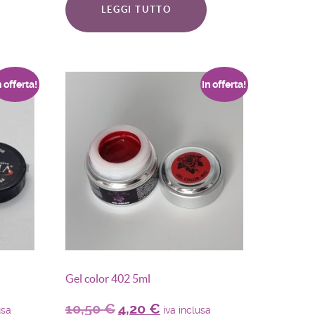
LEGGI TUTTO
n offerta!
In offerta!
Gel color 402 5ml
10,50
€
4,20
€
usa
iva inclusa