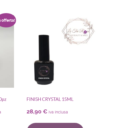
n offerta!
00pz
FINISH CRYSTAL 15ML
28,90
€
a
iva inclusa